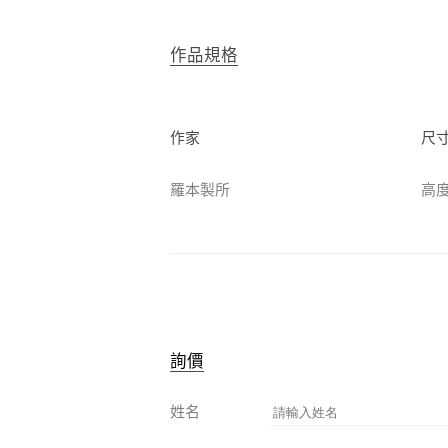
作品規格
作家
尺
羅本製所
高度3
詢價
姓名