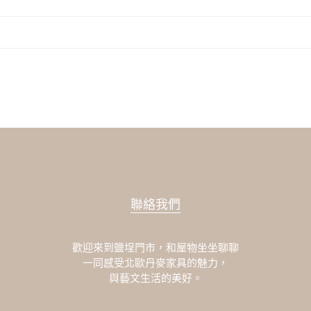
聯絡我們
歡迎來到鹽埕門市，和屋物坐坐聊聊
一同感受北歐丹麥家具的魅力，
與藝文生活的美好。