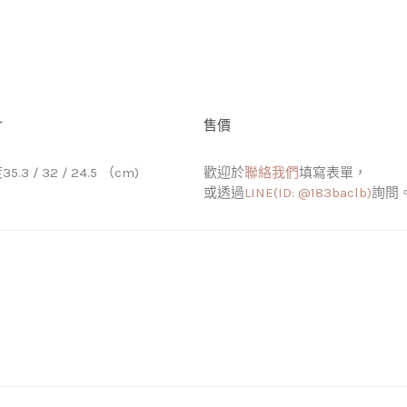
寸
售價
5.3 / 32 / 24.5 （cm)
歡迎於
聯絡我們
填寫表單，
或透過
LINE(ID: @183baclb)
詢問