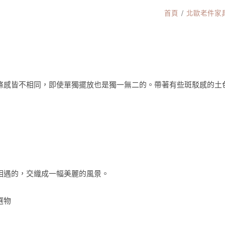
首頁
北歐老件家具
條感皆不相同，即使單獨擺放也是獨一無二的。帶著有些斑駁感的土
相遇的，交織成一幅美麗的風景。
選物