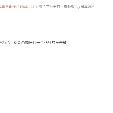
與藝術作品 PRODUCT
陶
花藝器皿（線條款) by 羅本製所
色釉色，都能凸顯任何一朵花只的身帶鮮