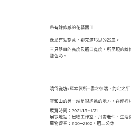
帶有線條感的花藝器皿
像是有點刻意，卻充滿巧思的器皿。
三只器皿的高度及瓶口寬度，所呈現的線
艷色彩。
曉岱瓷坊x羅本製所—雲之彼端，約定之所
雲和山的另一端是很遙遠的地方，在那裡
展覽時間：2021/1/1—1/31
展覽地點：屋物工作室‧丹麥老件‧生活
屋物營業：1100—2100，週二公休