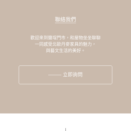
聯絡我們
歡迎來到鹽埕門市，和屋物坐坐聊聊
一同感受北歐丹麥家具的魅力，
與藝文生活的美好。
立即詢問