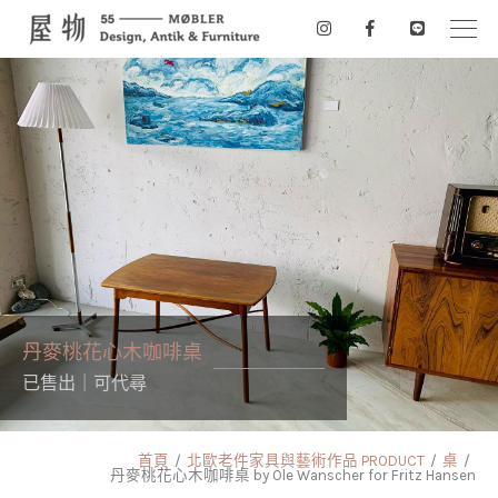
丹麥桃花心木咖啡桌
已售出｜可代尋
首頁
北歐老件家具與藝術作品 PRODUCT
桌
丹麥桃花心木咖啡桌 by Ole Wanscher for Fritz Hansen