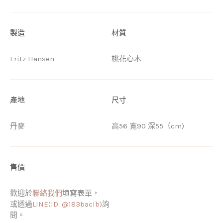
製造
材質
Fritz Hansen
桃花心木
產地
尺寸
丹麥
高56 寬90 深55（cm)
售價
歡迎於
聯絡我們
填寫表單，
或透過
LINE(ID: @183baclb)
詢
問。