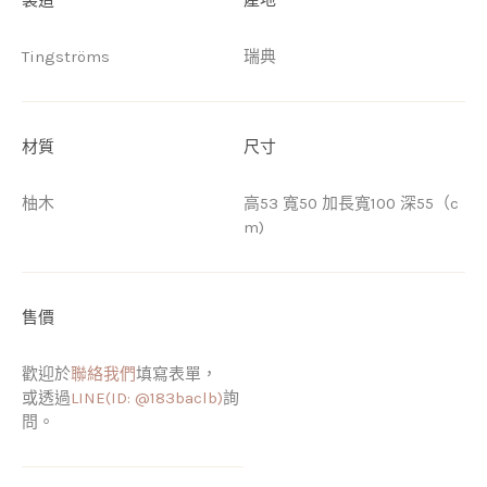
Tingströms
瑞典
材質
尺寸
柚木
高53 寬50 加長寬100 深55（c
m)
售價
歡迎於
聯絡我們
填寫表單，
或透過
LINE(ID: @183baclb)
詢
問。