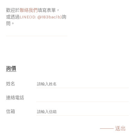
歡迎於
聯絡我們
填寫表單，
或透過
LINE(ID: @183baclb)
詢
問。
詢價
姓名
連絡電話
信箱
送出