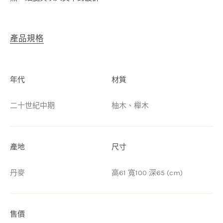
產品規格
年代
材質
二十世紀中期
柚木、櫸木
產地
尺寸
丹麥
高61 寬100 深65 (cm)
售價