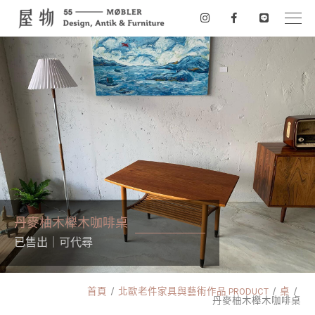
丹麥柚木櫸木咖啡桌
已售出｜可代尋
首頁
北歐老件家具與藝術作品 PRODUCT
桌
丹麥柚木櫸木咖啡桌