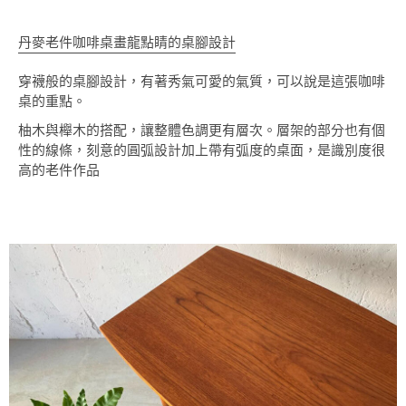
丹麥老件咖啡桌畫龍點睛的桌腳設計
穿襪般的桌腳設計，有著秀氣可愛的氣質，可以說是這張咖啡
桌的重點。
柚木與櫸木的搭配，讓整體色調更有層次。層架的部分也有個
性的線條，刻意的圓弧設計加上帶有弧度的桌面，是識別度很
高的老件作品