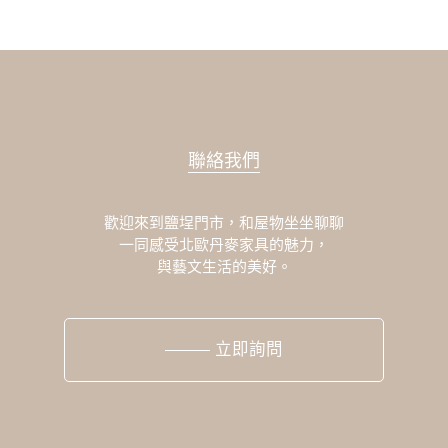
聯絡我們
歡迎來到鹽埕門市，和屋物坐坐聊聊
一同感受北歐丹麥家具的魅力，
與藝文生活的美好。
立即詢問