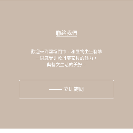
聯絡我們
歡迎來到鹽埕門市，和屋物坐坐聊聊
一同感受北歐丹麥家具的魅力，
與藝文生活的美好。
立即詢問