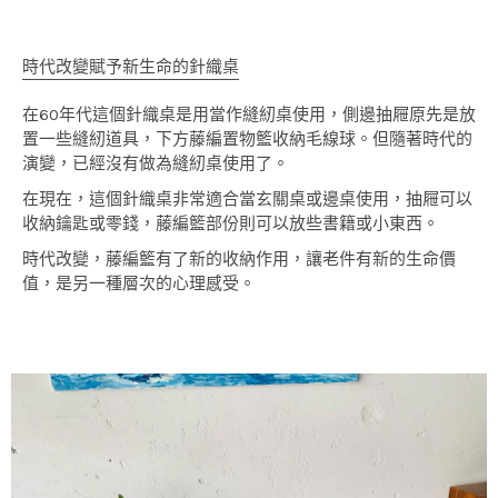
時代改變賦予新生命的針織桌
在60年代這個針織桌是用當作縫紉桌使用，側邊抽屜原先是放
置一些縫紉道具，下方藤編置物籃收納毛線球。但隨著時代的
演變，已經沒有做為縫紉桌使用了。
在現在，這個針織桌非常適合當玄關桌或邊桌使用，抽屜可以
收納鑰匙或零錢，藤編籃部份則可以放些書籍或小東西。
時代改變，藤編籃有了新的收納作用，讓老件有新的生命價
值，是另一種層次的心理感受。