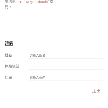
或透過
LINE(ID: @183baclb)
詢
問。
詢價
姓名
連絡電話
信箱
送出