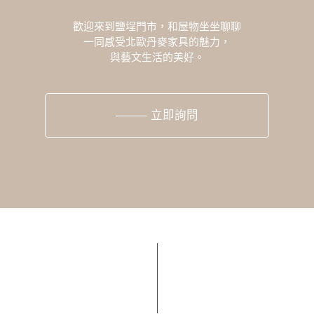
歡迎來到鹽埕門市，和屋物坐坐聊聊
一同感受北歐丹麥家具的魅力，
與藝文生活的美好。
立即詢問