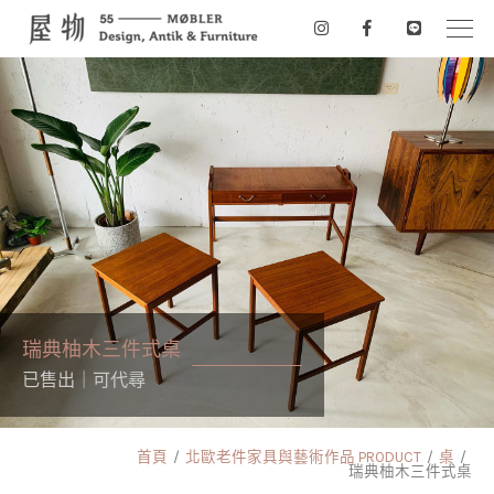
瑞典柚木三件式桌
已售出｜可代尋
首頁
北歐老件家具與藝術作品 PRODUCT
桌
瑞典柚木三件式桌