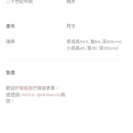
二十世紀中期
柚木
產地
尺寸
瑞典
長桌高54.5, 寬84, 深40(cm)
小桌高45, 寬39, 深39(cm)
售價
歡迎於
聯絡我們
填寫表單，
或透過
LINE(ID: @183baclb)
詢
問。