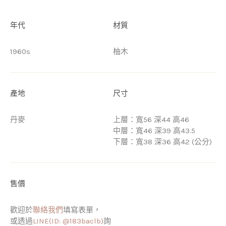
年代
材質
1960s
柚木
產地
尺寸
丹麥
上層：寬56 深44 高46
中層：寬46 深39 高43.5
下層：寬38 深36 高42 (公分)
售價
歡迎於
聯絡我們
填寫表單，
或透過
LINE(ID: @183baclb)
詢