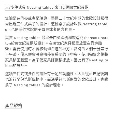
三/多件式桌 Nesting tables 來自英國18世紀後期
無論是在丹麥或者是瑞典，整個二十世紀中期的北歐設計都很
常出現三件式桌子的設計，這種桌子設計叫做 Nesting table
s，也是我們常說的子母桌或者是嵌套桌。
其實 Nesting tables 最早是由英國櫥櫃製造商Thomas Shera
ton於18世紀後期所設計。在18世紀家具都是放置在靠進牆
壁，需要使用時才會移動到合適的地方，當時的人們十分盛行
下午茶，僕人便會將桌椅移置房間的正中央，使用完畢之後將
家具移回牆壁。為了使家具好拖移擺放，因此有了Nesting ta
bles的設計。
這項三件式或多件式設計有十足的功能性，因此從18世紀後期
也流行至包浩斯風格中，而深受包浩斯影響的北歐設計，也繼
承了 Nesting tables 的設計理念。
產品規格