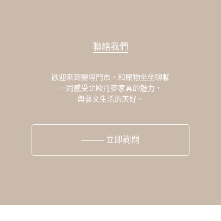
聯絡我們
歡迎來到鹽埕門市，和屋物坐坐聊聊
一同感受北歐丹麥家具的魅力，
與藝文生活的美好。
立即詢問