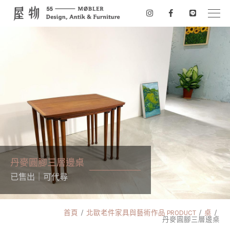
丹麥圓腳三層邊桌
已售出｜可代尋
首頁
北歐老件家具與藝術作品 PRODUCT
桌
丹麥圓腳三層邊桌