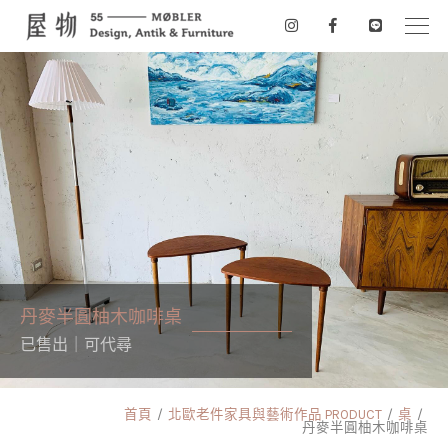
丹麥半圓柚木咖啡桌
已售出｜可代尋
首頁
北歐老件家具與藝術作品 PRODUCT
桌
丹麥半圓柚木咖啡桌