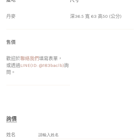
丹麥
深36.5 寬 63 高50 (公分)
售價
歡迎於
聯絡我們
填寫表單，
或透過
LINE(ID: @183baclb)
詢
問。
詢價
姓名