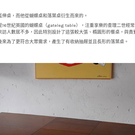
延伸桌，而他從蝴蝶桌和落葉桌衍生而來的。
史可追朔至16世紀英國的蝴蝶桌（gateleg table），注重享樂的查
來訪人數居不多，因此特別設計了這張較大張、橢圓形的餐桌，與貴
後來為了更符合大眾需求，產生了有收納抽屜並且長形的落葉桌。