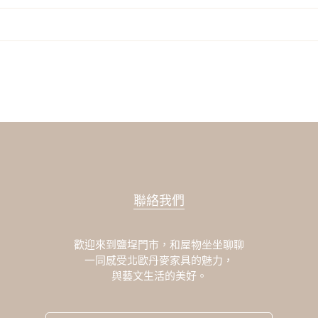
聯絡我們
歡迎來到鹽埕門市，和屋物坐坐聊聊
一同感受北歐丹麥家具的魅力，
與藝文生活的美好。