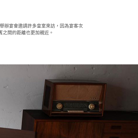
理二世經常舉辦宴會邀請許多皇室來訪，因為宴客次
賓之間的距離也更加親近。