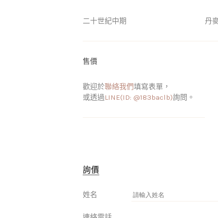
二十世紀中期
丹
售價
歡迎於
聯絡我們
填寫表單，
或透過
LINE(ID: @183baclb)
詢問。
詢價
姓名
連絡電話