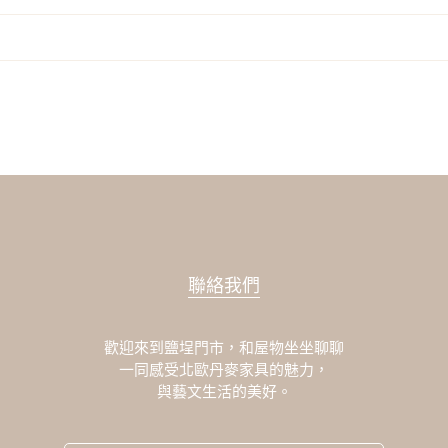
聯絡我們
歡迎來到鹽埕門市，和屋物坐坐聊聊
一同感受北歐丹麥家具的魅力，
與藝文生活的美好。