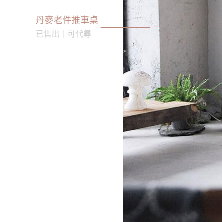
丹麥老件推車桌
已售出｜可代尋