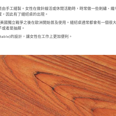
是由手工縫製。女性在做針線活或休閒活動時，時常做一些刺繡、織
置，因此有了縫紉桌的出現。
，並在美國獨立戰爭之後在歐洲開始普及使用。縫紉桌通常都會有一個
子或者是抽屜。
f table)的設計，讓女性在工作上更加便利。