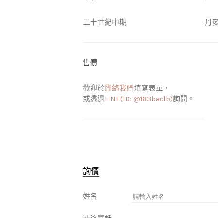
二十世紀中期
丹
售價
歡迎於
聯絡我們
填寫表單，
或透過
LINE(ID: @183baclb)
詢問。
詢價
姓名