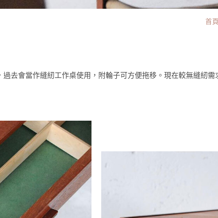
首
，過去會當作縫紉工作桌使用，附輪子可方便拖移。現在較無縫紉需