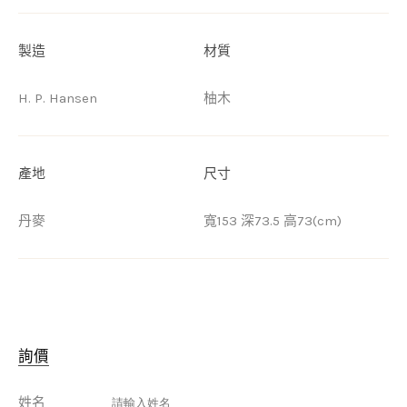
製造
材質
H. P. Hansen
柚木
產地
尺寸
丹麥
寬153 深73.5 高73(cm)
詢價
姓名