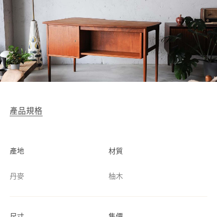
產品規格
產地
材質
丹麥
柚木
尺寸
售價