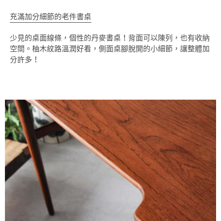
充滿加分細節的老件書桌
少見的桌面線條，個性的丹麥書桌！背面可以陳列，也有收納
空間。柚木紋路溫潤好看，側面桌腳脫開的小細節，讓整體加
分許多！