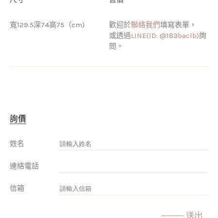
寬129.5深74高75（cm)
歡迎於
聯絡我們
填寫表單，
或透過
LINE(ID: @183baclb)
詢
問。
詢價
姓名
連絡電話
信箱
送出