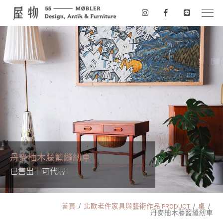
丹麥柚木藤籃縫紉車
已售出｜可代尋
首頁
北歐老件家具與藝術作品 PRODUCT
桌
丹麥柚木藤籃縫紉車