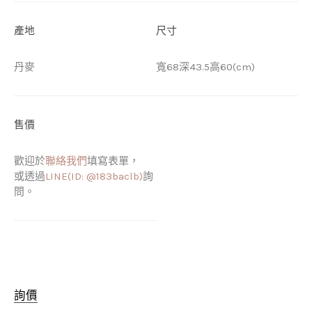
產地
尺寸
丹麥
寬68深43.5高60(cm)
售價
歡迎於
聯絡我們
填寫表單，
或透過
LINE(ID: @183baclb)
詢
問。
詢價