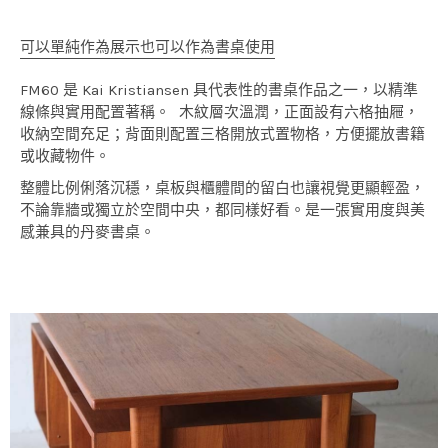
可以單純作為展示也可以作為書桌使用
FM60 是 Kai Kristiansen 具代表性的書桌作品之一，以精準
線條與實用配置著稱。 木紋層次溫潤，正面設有六格抽屜，
收納空間充足；背面則配置三格開放式置物格，方便擺放書籍
或收藏物件。
整體比例俐落沉穩，桌板與櫃體間的留白也讓視覺更顯輕盈，
不論靠牆或獨立於空間中央，都同樣好看。是一張實用度與美
感兼具的丹麥書桌。