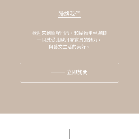
聯絡我們
歡迎來到鹽埕門市，和屋物坐坐聊聊
一同感受北歐丹麥家具的魅力，
與藝文生活的美好。
立即詢問