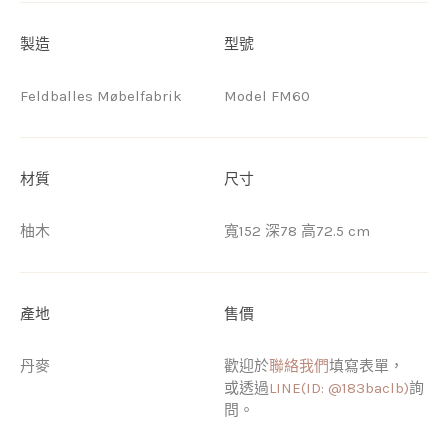
製造
型號
Feldballes Møbelfabrik
Model FM60
材質
尺寸
柚木
寬152 深78 高72.5 cm
產地
售價
丹麥
歡迎於
聯絡我們
填寫表單，
或透過
LINE(ID: @183baclb)
詢
問。