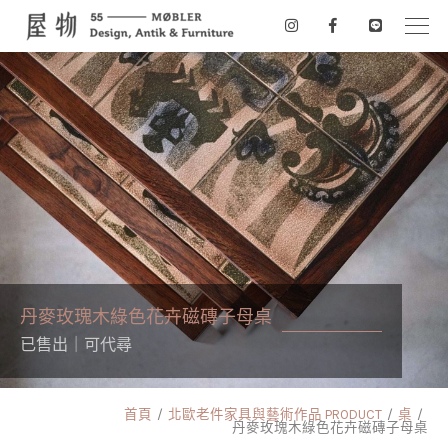
丹麥玫瑰木綠色花卉磁磚子母桌
已售出｜可代尋
首頁
北歐老件家具與藝術作品 PRODUCT
桌
丹麥玫瑰木綠色花卉磁磚子母桌