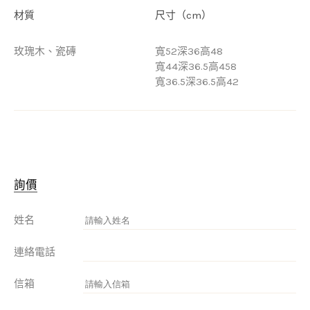
材質
尺寸（cm）
玫瑰木、瓷磚
寬52深36高48
寬44深36.5高458
寬36.5深36.5高42
詢價
姓名
連絡電話
信箱