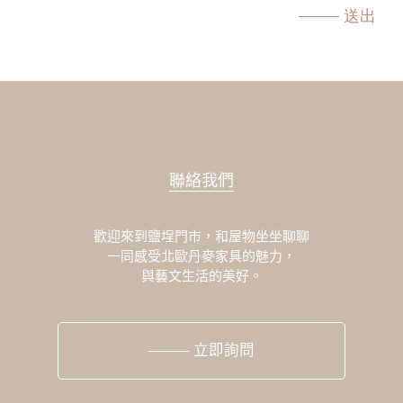
送出
聯絡我們
歡迎來到鹽埕門市，和屋物坐坐聊聊
一同感受北歐丹麥家具的魅力，
與藝文生活的美好。
立即詢問