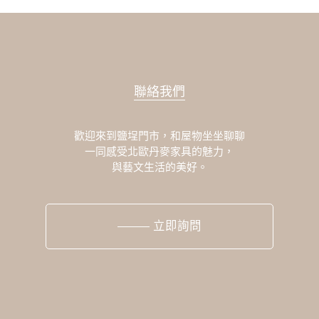
聯絡我們
歡迎來到鹽埕門市，和屋物坐坐聊聊
一同感受北歐丹麥家具的魅力，
與藝文生活的美好。
立即詢問