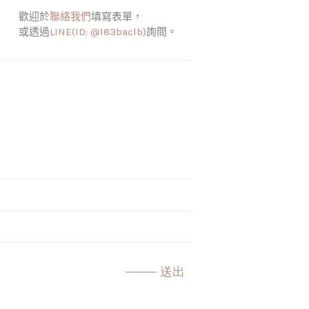
歡迎於
聯絡我們
填寫表單，
或透過
LINE(ID: @183baclb)
詢問。
送出