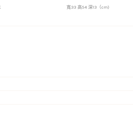
木
寬33 高54 深13（cm)