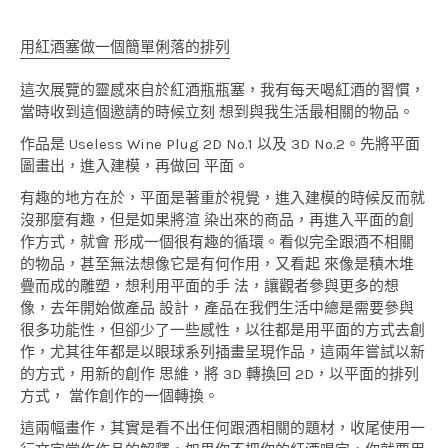
用紅酒塞做一個簡單俐落的排列
這次展覽的靈感來自於紅酒瓶瓶塞，我有每天喝紅酒的習慣，
當時收到這個邀請的時候立刻 想到與我生活最相關的物品。
作品是 Useless Wine Plug 2D No.1 以及 3D No.2。先將平面
圖畫出，進入建模，再做回 平面。
有趣的地方在於，平面是著重於視覺，進入建模的時候反而就
沒那麼有趣，但是如果將渲 染出來的商品，再進入平面的創
作方式，就會 形成一個很有趣的循環。看似完全跟酒不相關
的物品，甚至無法想像它是有何作用，又看起 來像是積木堆
疊而成的雕塑，想利用平面的手 法，讓觀者參與更多的想
像，去年開始做產品 設計，產品在我們生活中總是需要參與
很多功能性，但卻少了一些感性，以往都是用平面的方式去創
作，尤其往年都是以眼球系列插畫呈現作品，這兩年嘗試以新
的方式，用新的創作 思維，將 3D 轉換回 2D，以平面的排列
方式， 當作創作的一個轉換。
這兩幅畫作，其實是看不出任何跟酒相關的題材，收尾使用一