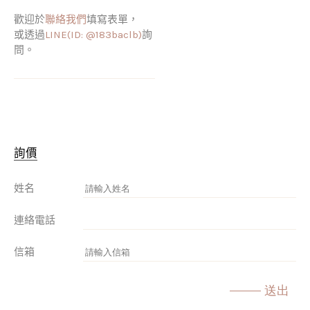
歡迎於
聯絡我們
填寫表單，
或透過
LINE(ID: @183baclb)
詢
問。
詢價
姓名
連絡電話
信箱
送出