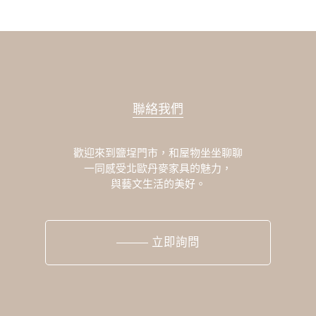
聯絡我們
歡迎來到鹽埕門市，和屋物坐坐聊聊
一同感受北歐丹麥家具的魅力，
與藝文生活的美好。
立即詢問