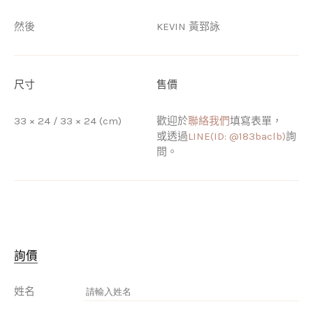
然後
KEVIN 黃郅詠
尺寸
售價
33 × 24 / 33 × 24 (cm)
歡迎於
聯絡我們
填寫表單，
或透過
LINE(ID: @183baclb)
詢
問。
詢價
姓名