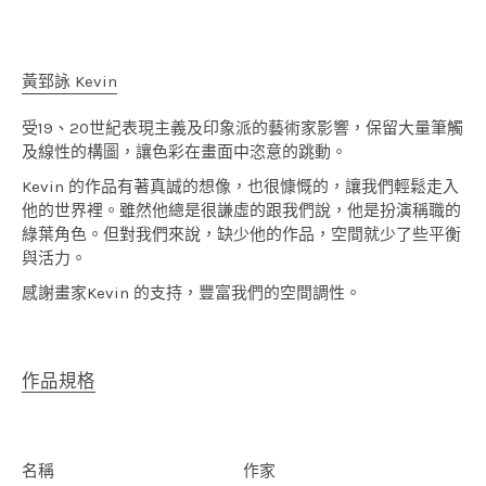
黃郅詠 Kevin
受19、20世紀表現主義及印象派的藝術家影響，保留大量筆觸
及線性的構圖，讓色彩在畫面中恣意的跳動。
Kevin 的作品有著真誠的想像，也很慷慨的，讓我們輕鬆走入
他的世界裡。雖然他總是很謙虛的跟我們說，他是扮演稱職的
綠葉角色。但對我們來說，缺少他的作品，空間就少了些平衡
與活力。
感謝畫家Kevin 的支持，豐富我們的空間調性。
作品規格
名稱
作家