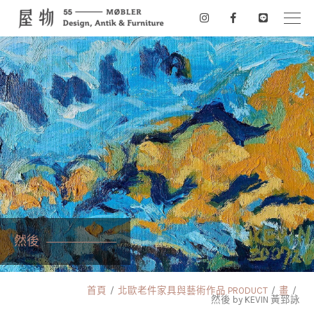
然後
首頁
北歐老件家具與藝術作品 PRODUCT
畫
然後 by KEVIN 黃郅詠