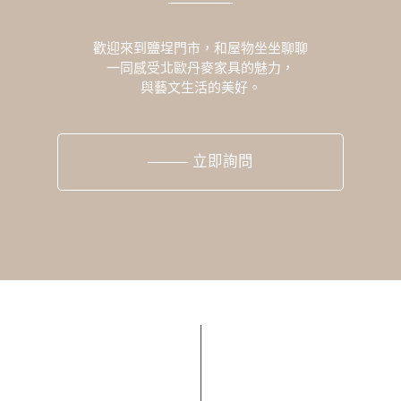
歡迎來到鹽埕門市，和屋物坐坐聊聊
一同感受北歐丹麥家具的魅力，
與藝文生活的美好。
立即詢問