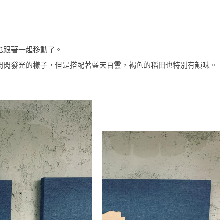
也跟著一起移動了。
閃閃發光的樣子，但是搭配著藍天白雲，褐色的稻田也特別有韻味。