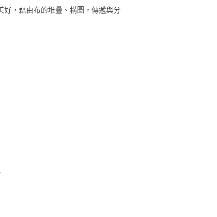
美好，藉由布的堆疊、構圖，傳遞與分
。