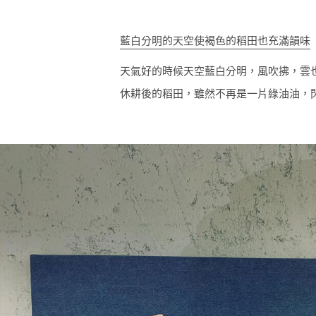
藍白分明的天空使褐色的稻田也充滿韻味
天氣好的時候天空藍白分明，風吹拂，雲
休耕後的稻田，雖然不再是一片綠油油，