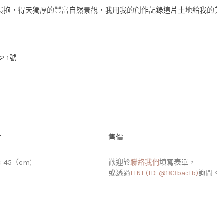
環抱，得天獨厚的豐富自然景觀，我用我的創作記錄這片土地給我的
-1號
寸
售價
× 45（cm)
歡迎於
聯絡我們
填寫表單，
或透過
LINE(ID: @183baclb)
詢問