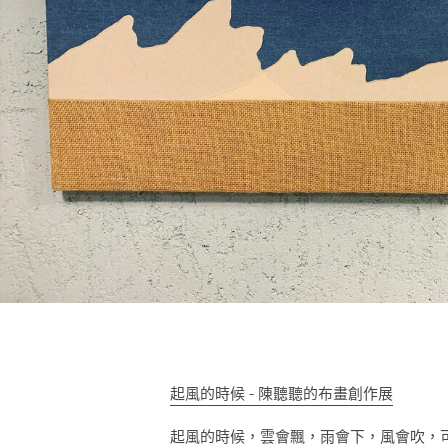
起風的時候 - 陳聽聽的布畫創作展
起風的時候，雲會飄，雨會下，風會吹，