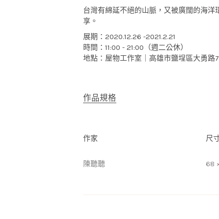
台灣有綿延不絕的山脈，又被廣闊的海洋
享。
展期：2020.12.26 -2021.2.21
時間：11:00 - 21:00（週二公休）
地點：屋物工作室｜高雄市鹽埕區大勇路72
作品規格
作家
尺
陳聽聽
68 