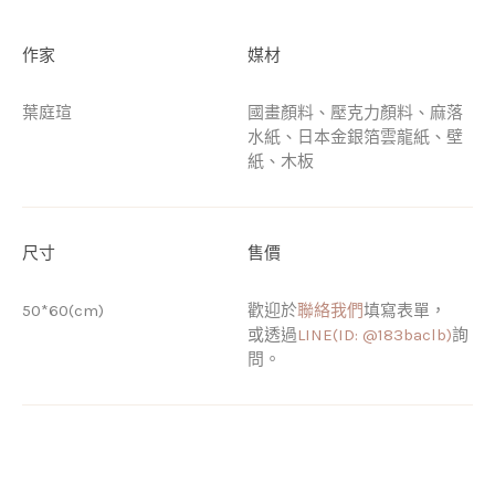
作家
媒材
葉庭瑄
國畫顏料、壓克力顏料、麻落
水紙、日本金銀箔雲龍紙、壁
紙、木板
尺寸
售價
50*60(cm)
歡迎於
聯絡我們
填寫表單，
或透過
LINE(ID: @183baclb)
詢
問。