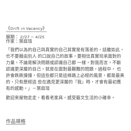
《Drift in Vacancy》
展期： 2/27 — 4/25
作家：葉庭瑄
「我們以為的自己與真實的自己其實是有落差的，話雖如此，
也不要藉由別人 的口說自己的故事，要相信真實坦承面對的
力量，不論是解決問題或認識自己都 一樣，對我而言，不斷
認識更深層的自己，就是在面對最艱難的問題，過程中， 也
許會跌跌撞撞，但這些都只是這條路上必經的風景，都是最美
的，只有歷經這 些在遇見更深層的『我』時，才會有最初應
有的感動。」－葉庭瑄
歡迎來屋物走走，看看老家具，感受藝文生活的小確幸。
作品規格