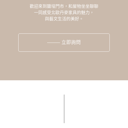
歡迎來到鹽埕門市，和屋物坐坐聊聊
一同感受北歐丹麥家具的魅力，
與藝文生活的美好。
立即詢問