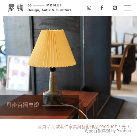
丹麥百褶桌燈
首頁
北歐老件家具與藝術作品 PRODUCT
光
丹麥百褶桌燈 by Palshus