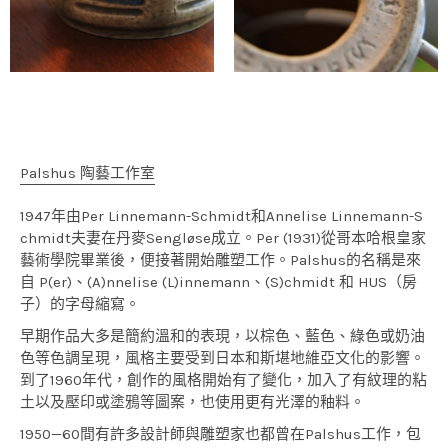
Palshus 陶藝工作室
1947年由Per Linnemann-Schmidt和Annelise Linnemann-S
chmidt夫妻在丹麥Sengløse成立。Per (1931)從哥本哈根皇家
藝術學院畢業後，便接著開始雕塑工作。Palshus的名稱是來
自 P(er)、(A)nnelise (L)innemann、(S)chmidt 和 HUS（房
子）的字母縮寫。
早期作品大多是簡約溫和的表現，以棕色、藍色、綠色或奶油
色等色調呈現，風格主要受到日本和斯堪地維亞文化的影響。
到了1960年代，創作的風格開始有了變化，加入了有紋理的粘
土以及壓印或塗鴉等圖案，也使用更有光澤的釉料。
1950—60間有許多設計師與雕塑家也都曾在Palshus工作，包