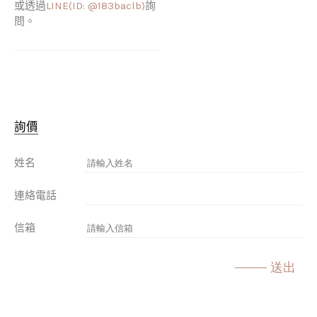
或透過
LINE(ID: @183baclb)
詢
問。
詢價
姓名
連絡電話
信箱
送出