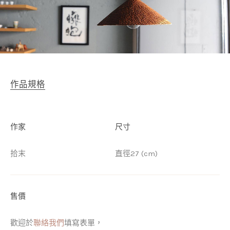
作品規格
作家
尺寸
拾末
直徑27 (cm)
售價
歡迎於
聯絡我們
填寫表單，