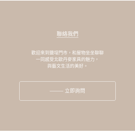
聯絡我們
歡迎來到鹽埕門市，和屋物坐坐聊聊
一同感受北歐丹麥家具的魅力，
與藝文生活的美好。
立即詢問