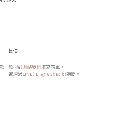
售價
大款
歡迎於
聯絡我們
填寫表單，
或透過
LINE(ID: @183baclb)
詢問。