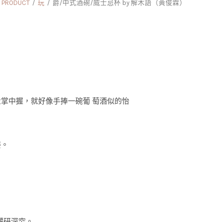
RODUCT
玩
爵/中式酒碗/威士忌杯 by 解木語（黃俊霖）
掌中握，就好像手捧一碗葡 萄酒似的怡
姿。
鑽研深究。