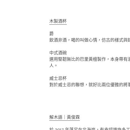
木製酒杯
爵
飲酒非酒，喝的叫做心情，仿古的樣式與
中式酒碗
選用堅韌無比的巴里黃檀製作，本身帶有酒
人。
威士忌杯
對於威士忌的聯想，就好比兩位優雅的將軍
解木語｜黃俊霖
於 2017 年落足在北海岸，有幸認識