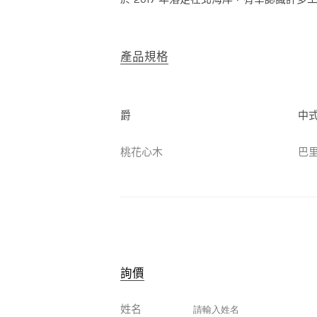
產品規格
爵
中
桃花心木
巴
詢價
姓名