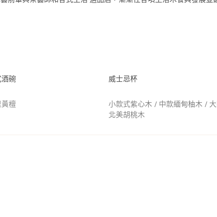
式酒碗
威士忌杯
里黃檀
小款式紫心木 / 中款緬甸柚木 / 
北美胡桃木