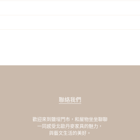
聯絡我們
歡迎來到鹽埕門市，和屋物坐坐聊聊
一同感受北歐丹麥家具的魅力，
與藝文生活的美好。