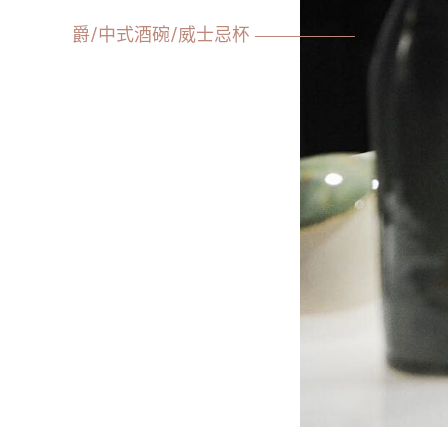
爵/中式酒碗/威士忌杯