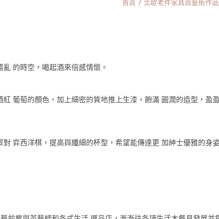
首頁
北歐老件家具與藝術作品 P
錯亂 的時空，喝起酒來倍感情懷。
紅 葡萄的顏色，加上細密的質地推上生漆，飽滿 圓潤的造型，盈盈
對 弈西洋棋，提高與纖細的杯型，希望能傳達更 加紳士優雅的身
許多工藝前輩與茶藝師和各式生活 選品店，漸漸往各項生活木餐具發展並