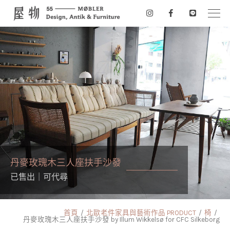
丹麥玫瑰木三人座扶手沙發
已售出｜可代尋
首頁
北歐老件家具與藝術作品 PRODUCT
椅
丹麥玫瑰木三人座扶手沙發 by Illum Wikkelsø for CFC Silkeborg