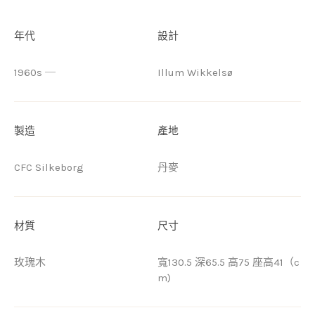
年代
設計
1960s ─
Illum Wikkelsø
製造
產地
CFC Silkeborg
丹麥
材質
尺寸
玫瑰木
寬130.5 深65.5 高75 座高41（c
m)