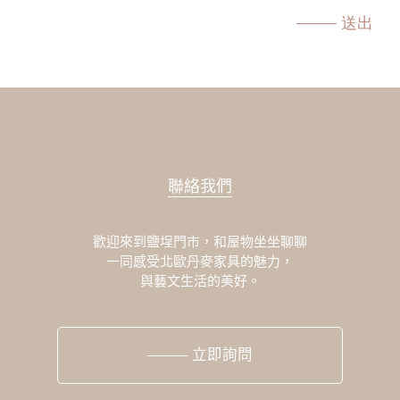
送出
聯絡我們
歡迎來到鹽埕門市，和屋物坐坐聊聊
一同感受北歐丹麥家具的魅力，
與藝文生活的美好。
立即詢問