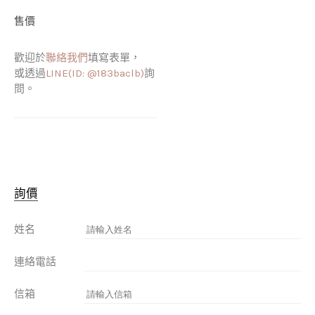
售價
歡迎於
聯絡我們
填寫表單，
或透過
LINE(ID: @183baclb)
詢
問。
詢價
姓名
連絡電話
信箱