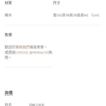
材質
尺寸
櫸木
寬150深78高78座高42 （cm)
售價
歡迎於
聯絡我們
填寫表單，
或透過
LINE(ID: @183baclb)
詢
問。
詢價
姓名