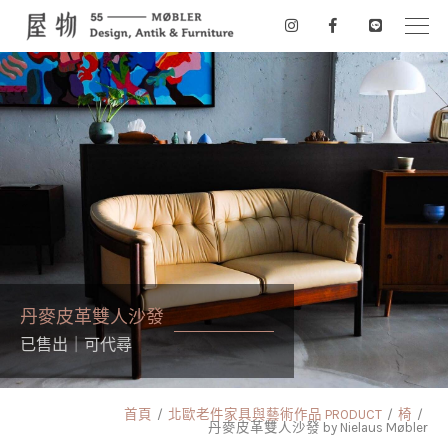
丹麥皮革雙人沙發
已售出｜可代尋
首頁
北歐老件家具與藝術作品 PRODUCT
椅
丹麥皮革雙人沙發 by Nielaus Møbler