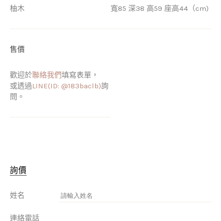
柚木
寬85 深38 高59 座高44（cm)
售價
歡迎於
聯絡我們
填寫表單，
或透過
LINE(ID: @183baclb)
詢
問。
詢價
姓名
連絡電話