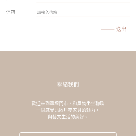
信箱
送出
聯絡我們
歡迎來到鹽埕門市，和屋物坐坐聊聊
一同感受北歐丹麥家具的魅力，
與藝文生活的美好。