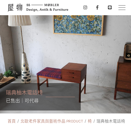
瑞典柚木電話椅
已售出｜可代尋
首頁
北歐老件家具與藝術作品 PRODUCT
椅
瑞典柚木電話椅