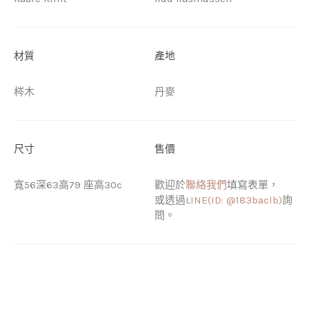
材質
產地
梣木
丹麥
尺寸
售價
寬56深63高79 座高30c
歡迎於
聯絡我們
填寫表單，
或透過
LINE(ID: @183baclb)
詢
問。