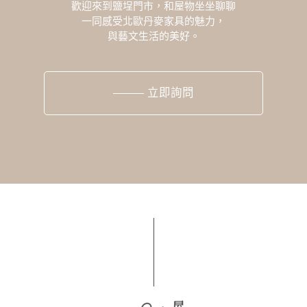
歡迎來到鹽埕門市，和屋物坐坐聊聊
一同感受北歐丹麥家具的魅力，
與藝文生活的美好。
立即詢問