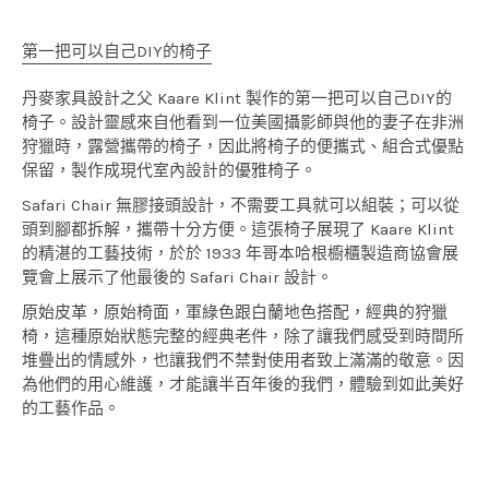
第一把可以自己DIY的椅子
丹麥家具設計之父 Kaare Klint 製作的第一把可以自己DIY的
椅子。設計靈感來自他看到一位美國攝影師與他的妻子在非洲
狩獵時，露營攜帶的椅子，因此將椅子的便攜式、組合式優點
保留，製作成現代室內設計的優雅椅子。
Safari Chair 無膠接頭設計，不需要工具就可以組裝；可以從
頭到腳都拆解，攜帶十分方便。這張椅子展現了 Kaare Klint
的精湛的工藝技術，於於 1933 年哥本哈根櫥櫃製造商協會展
覽會上展示了他最後的 Safari Chair 設計。
原始皮革，原始椅面，軍綠色跟白蘭地色搭配，經典的狩獵
椅，這種原始狀態完整的經典老件，除了讓我們感受到時間所
堆疊出的情感外，也讓我們不禁對使用者致上滿滿的敬意。因
為他們的用心維護，才能讓半百年後的我們，體驗到如此美好
的工藝作品。