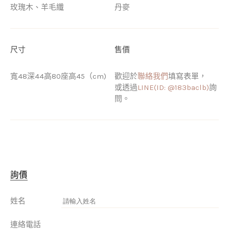
玫瑰木、羊毛纖
丹麥
尺寸
售價
寬48深44高80座高45（cm)
歡迎於
聯絡我們
填寫表單，
或透過
LINE(ID: @183baclb)
詢
問。
詢價
姓名
連絡電話