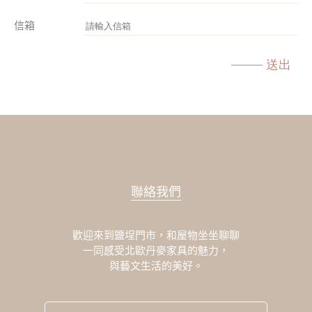
信箱
送出
聯絡我們
歡迎來到鹽埕門市，和屋物坐坐聊聊
一同感受北歐丹麥家具的魅力，
與藝文生活的美好。