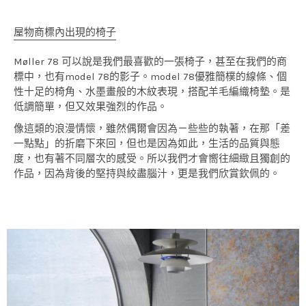
屋物商標內出現的椅子
Møller 78 可以說是我們最喜歡的一張椅子，甚至在我們的商
標中，也有model 78的影子。model 78優雅簡樸的線條、個
性十足的椅角、水墨畫般的木紋表現，搭配羊毛編織椅墊。是
低調簡單，但又效果強烈的作品。
像這類的浪漫情懷，雖然偶爾會因為ㄧ些些的執著，在那「差
一點點」的折磨下來回，但也是因為如此，生活的品質與態
度，也有著不同層次的感受。所以我們才會嚮往細緻且獨創的
作品，因為背後的堅持與絞盡腦汁，更是我們欣賞欽佩的。