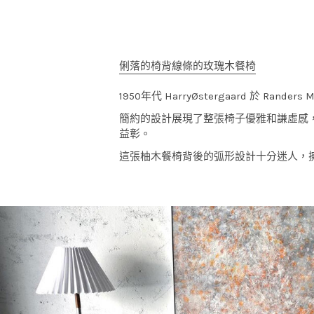
俐落的椅背線條的玫瑰木餐椅
1950年代 HarryØstergaard 於 Randers
簡約的設計展現了整張椅子優雅和謙虛感
益彰。
這張柚木餐椅背後的弧形設計十分迷人，