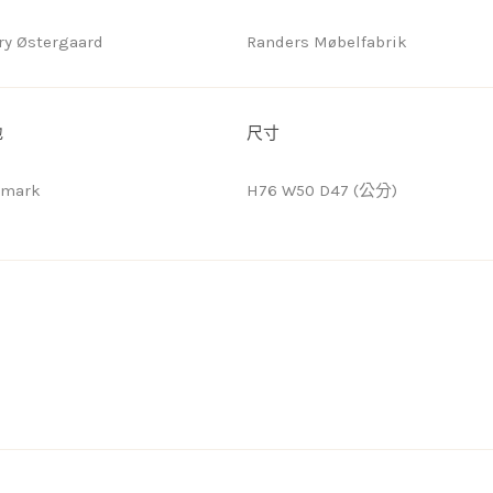
ry Østergaard
Randers Møbelfabrik
地
尺寸
nmark
H76 W50 D47 (公分)