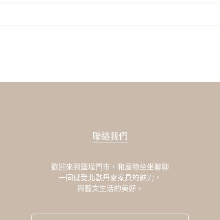
聯絡我們
歡迎來到鹽埕門市，和屋物坐坐聊聊
一同感受北歐丹麥家具的魅力，
與藝文生活的美好。