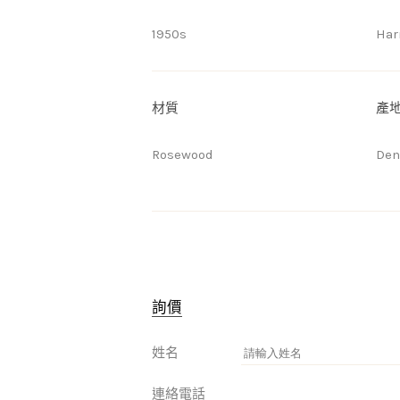
1950s
Har
材質
產
Rosewood
De
詢價
姓名
連絡電話