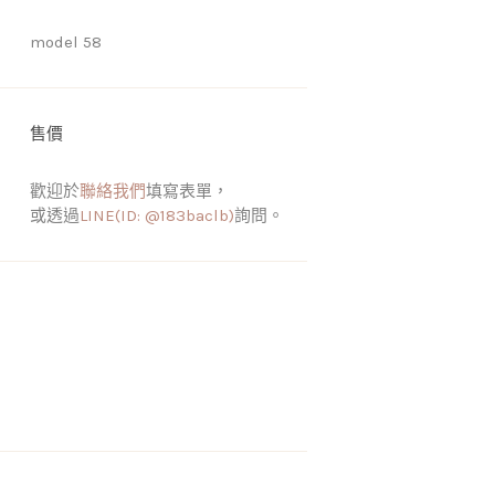
model 58
售價
歡迎於
聯絡我們
填寫表單，
或透過
LINE(ID: @183baclb)
詢問。