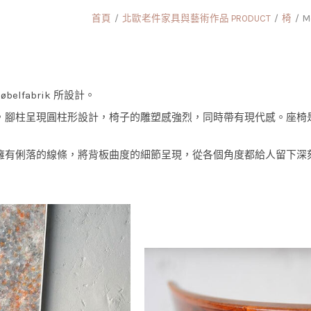
首頁
北歐老件家具與藝術作品 PRODUCT
椅
M
 Møbelfabrik 所設計。
，腳柱呈現圓柱形設計，椅子的雕塑感強烈，同時帶有現代感。座椅
擁有俐落的線條，將背板曲度的細節呈現，從各個角度都給人留下深