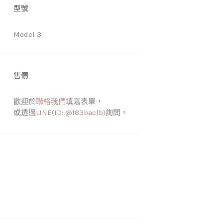
型號
Model 3
售價
歡迎於
聯絡我們
填寫表單，
或透過
LINE(ID: @183baclb)
詢問。