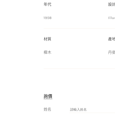
年代
設
1958
Ill
材質
產
櫸木
丹
詢價
姓名