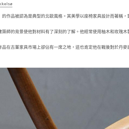
elsø
919-1999） 的作品被認為是典型的北歐風格。其美學以座椅家具設計
師的背景使他對材料有了深刻的了解。他經常使用柚木和玫瑰木製作精美的
作品在古董家具市場上卻佔有一席之地，這也肯定他在戰後對於丹麥