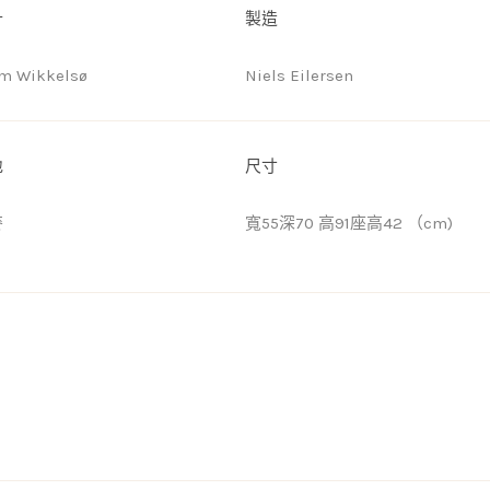
計
製造
um Wikkelsø
Niels Eilersen
地
尺寸
麥
寬55深70 高91座高42 （cm)