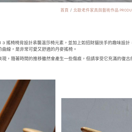
首頁
北歐老件家具與藝術作品 PRODU
計的 Model 3 搖椅椅背設計承襲溫莎椅元素，並加上如招財貓扶手的
的曲線，是非常可愛又舒適的丹麥搖椅。
表現，隨著時間的推移雖然會產生一些傷痕，但請享受它充滿的復古