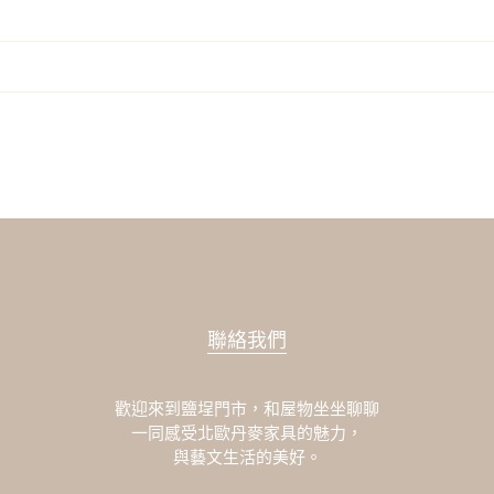
聯絡我們
歡迎來到鹽埕門市，和屋物坐坐聊聊
一同感受北歐丹麥家具的魅力，
與藝文生活的美好。