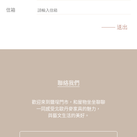
信箱
送出
聯絡我們
歡迎來到鹽埕門市，和屋物坐坐聊聊
一同感受北歐丹麥家具的魅力，
與藝文生活的美好。