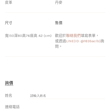
皮革
丹麥
尺寸
售價
寬150深80高76座高 42 (cm)
歡迎於
聯絡我們
填寫表單，
或透過
LINE(ID: @183baclb)
詢
問。
詢價
姓名
連絡電話