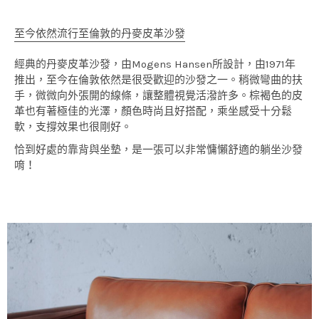
至今依然流行至倫敦的丹麥皮革沙發
經典的丹麥皮革沙發，由Mogens Hansen所設計，由1971年
推出，至今在倫敦依然是很受歡迎的沙發之一。稍微彎曲的扶
手，微微向外張開的線條，讓整體視覺活潑許多。棕褐色的皮
革也有著極佳的光澤，顏色時尚且好搭配，乘坐感受十分鬆
軟，支撐效果也很剛好。
恰到好處的靠背與坐墊，是一張可以非常慵懶舒適的躺坐沙發
唷！