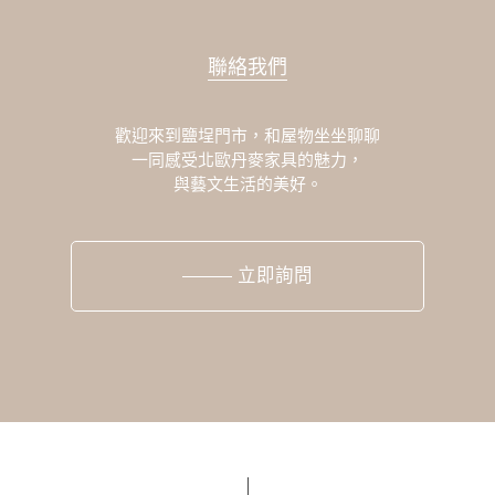
聯絡我們
歡迎來到鹽埕門市，和屋物坐坐聊聊
一同感受北歐丹麥家具的魅力，
與藝文生活的美好。
立即詢問