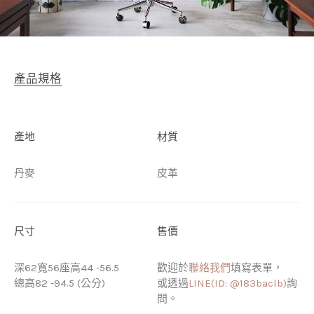
產品規格
產地
材質
丹麥
皮革
尺寸
售價
深62寬56座高44 -56.5
歡迎於
聯絡我們
填寫表單，
總高82 -94.5 (公分)
或透過
LINE(ID: @183baclb)
詢
問。