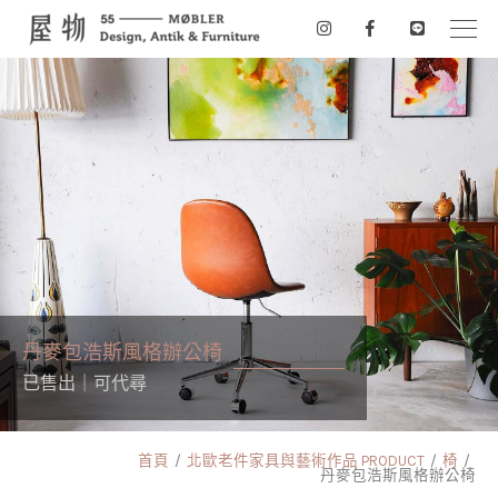
丹麥包浩斯風格辦公椅
已售出｜可代尋
首頁
北歐老件家具與藝術作品 PRODUCT
椅
丹麥包浩斯風格辦公椅