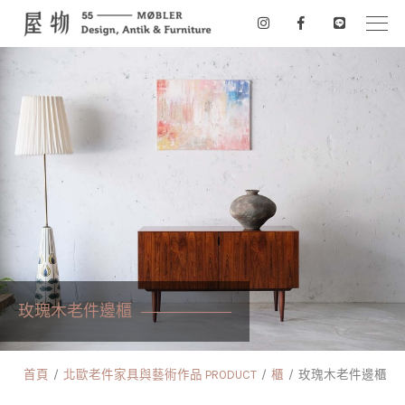
玫瑰木老件邊櫃
首頁
北歐老件家具與藝術作品 PRODUCT
櫃
玫瑰木老件邊櫃