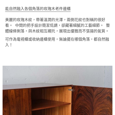
能自然融入各個角落的玫瑰木老件邊櫃
美麗的玫瑰木紋，帶著溫潤的光澤，兩側花紋也對稱的很好
看。 中間的把手設計簡潔低調，卻藏著細膩的工藝細節。 整
體線條俐落，與木紋相互襯托，展現出優雅而不張揚的氣質。
可作為電視櫃或收納邊櫃使用，無論擺在哪個角落，都自然融
入！