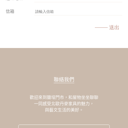
信箱
送出
聯絡我們
歡迎來到鹽埕門市，和屋物坐坐聊聊
一同感受北歐丹麥家具的魅力，
與藝文生活的美好。