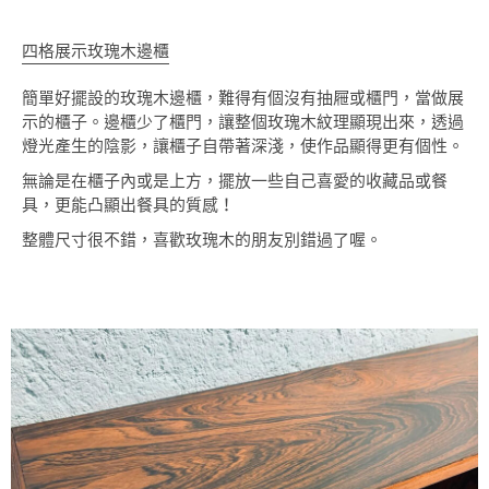
四格展示玫瑰木邊櫃
簡單好擺設的玫瑰木邊櫃，難得有個沒有抽屜或櫃門，當做展
示的櫃子。邊櫃少了櫃門，讓整個玫瑰木紋理顯現出來，透過
燈光產生的陰影，讓櫃子自帶著深淺，使作品顯得更有個性。
無論是在櫃子內或是上方，擺放一些自己喜愛的收藏品或餐
具，更能凸顯出餐具的質感！
整體尺寸很不錯，喜歡玫瑰木的朋友別錯過了喔。