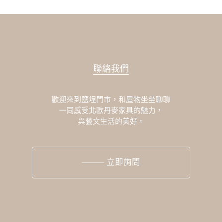
聯絡我們
歡迎來到鹽埕門市，和屋物坐坐聊聊
一同感受北歐丹麥家具的魅力，
與藝文生活的美好。
立即詢問