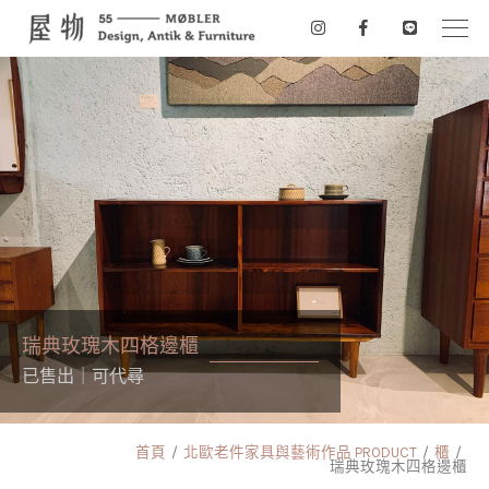
瑞典玫瑰木四格邊櫃
已售出｜可代尋
首頁
北歐老件家具與藝術作品 PRODUCT
櫃
瑞典玫瑰木四格邊櫃