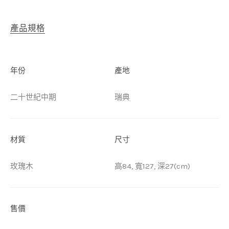
產品規格
年份
產地
二十世紀中期
瑞典
材質
尺寸
玫瑰木
高84, 寬127, 深27(cm)
售價