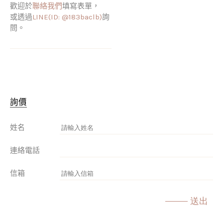
歡迎於
聯絡我們
填寫表單，
或透過
LINE(ID: @183baclb)
詢
問。
詢價
姓名
連絡電話
信箱
送出