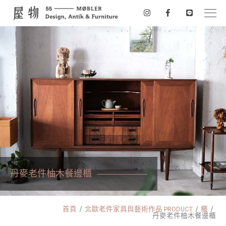
丹麥老件柚木餐邊櫃
首頁
北歐老件家具與藝術作品 PRODUCT
櫃
丹麥老件柚木餐邊櫃