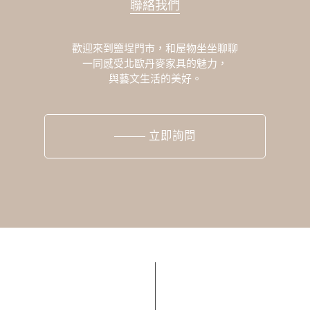
聯絡我們
歡迎來到鹽埕門市，和屋物坐坐聊聊
一同感受北歐丹麥家具的魅力，
與藝文生活的美好。
立即詢問