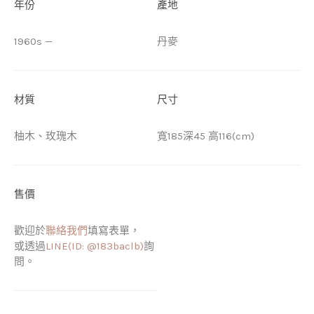
年份
產地
1960s —
丹麥
材質
尺寸
柚木、玫瑰木
寬185深45 高116(cm)
售價
歡迎於
聯絡我們
填寫表單，
或透過
LINE(ID: @183baclb)
詢
問。