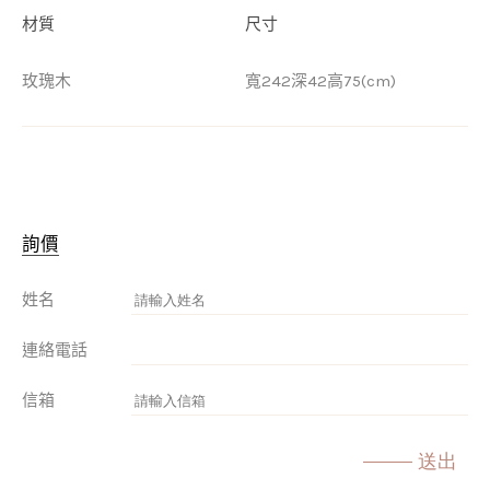
材質
尺寸
玫瑰木
寬242深42高75(cm)
詢價
姓名
連絡電話
信箱
送出