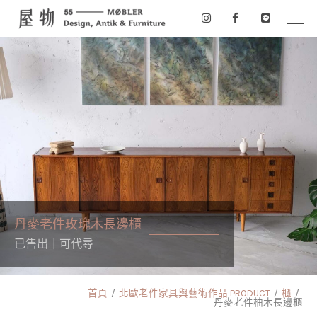
丹麥老件玫瑰木長邊櫃
已售出｜可代尋
首頁
北歐老件家具與藝術作品 PRODUCT
櫃
丹麥老件柚木長邊櫃