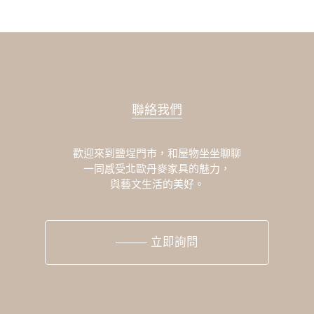
聯絡我們
歡迎來到鹽埕門市，和屋物坐坐聊聊
一同感受北歐丹麥家具的魅力，
與藝文生活的美好。
立即詢問