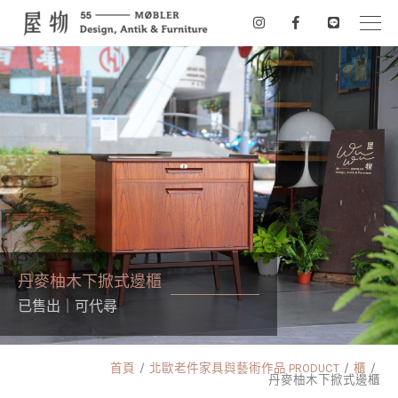
丹麥柚木下掀式邊櫃
已售出｜可代尋
首頁
北歐老件家具與藝術作品 PRODUCT
櫃
丹麥柚木下掀式邊櫃