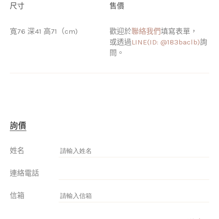
尺寸
售價
寬76 深41 高71（cm)
歡迎於
聯絡我們
填寫表單，
或透過
LINE(ID: @183baclb)
詢
問。
詢價
姓名
連絡電話
信箱