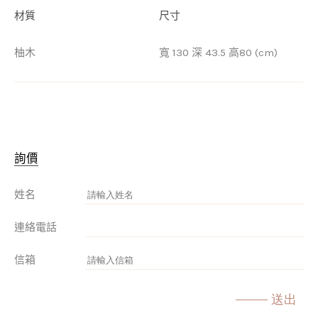
材質
尺寸
柚木
寬 130 深 43.5 高80 (cm)
詢價
姓名
連絡電話
信箱
送出