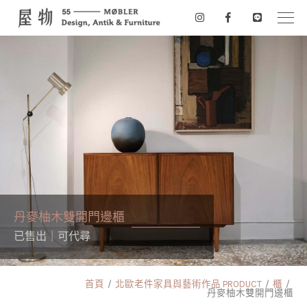
丹麥柚木雙開門邊櫃
已售出｜可代尋
首頁
北歐老件家具與藝術作品 PRODUCT
櫃
丹麥柚木雙開門邊櫃