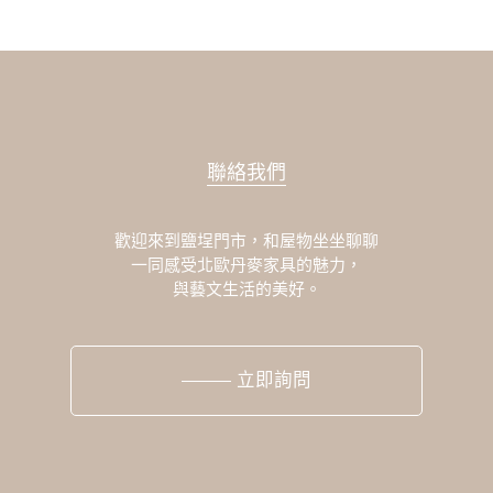
聯絡我們
歡迎來到鹽埕門市，和屋物坐坐聊聊
一同感受北歐丹麥家具的魅力，
與藝文生活的美好。
立即詢問