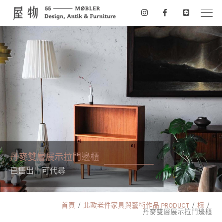
丹麥雙層展示拉門邊櫃
已售出｜可代尋
首頁
北歐老件家具與藝術作品 PRODUCT
櫃
丹麥雙層展示拉門邊櫃