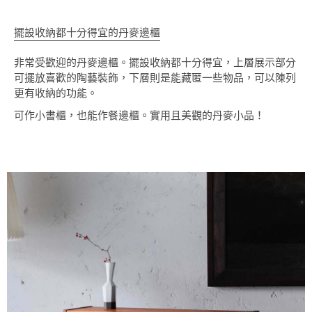
擺設收納都十分得宜的丹麥邊櫃
非常受歡迎的丹麥邊櫃。擺設收納都十分得宜，上層展示部分
可擺放喜歡的陶藝裝飾，下層則是能藏匿一些物品，可以陳列
更有收納的功能。
可作小書櫃，也能作餐邊櫃。實用且美觀的丹麥小品！