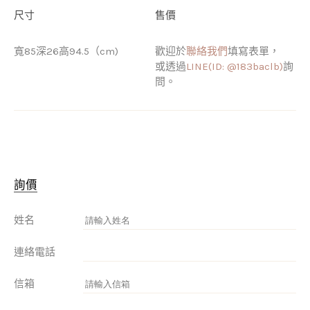
尺寸
售價
寬85深26高94.5（cm)
歡迎於
聯絡我們
填寫表單，
或透過
LINE(ID: @183baclb)
詢
問。
詢價
姓名
連絡電話
信箱