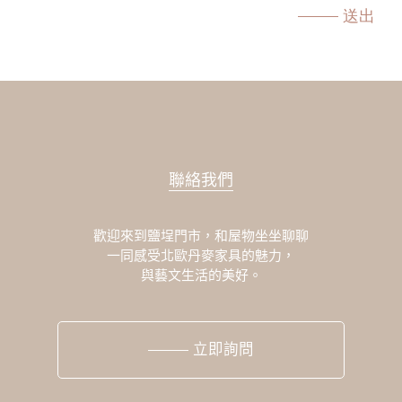
送出
聯絡我們
歡迎來到鹽埕門市，和屋物坐坐聊聊
一同感受北歐丹麥家具的魅力，
與藝文生活的美好。
立即詢問