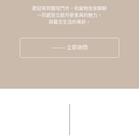
歡迎來到鹽埕門市，和屋物坐坐聊聊
一同感受北歐丹麥家具的魅力，
與藝文生活的美好。
立即詢問