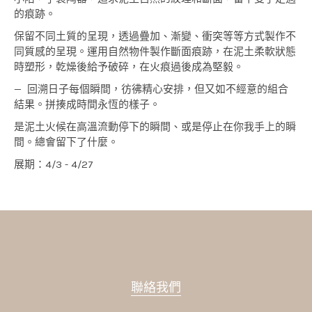
的痕跡。
保留不同土質的呈現，透過疊加、漸變、衝突等等方式製作不
同質感的呈現。運用自然物件製作斷面痕跡，在泥土柔軟狀態
時塑形，乾燥後給予破碎，在火痕過後成為堅毅。
— 回溯日子每個瞬間，彷彿精心安排，但又如不經意的組合
結果。拼揍成時間永恆的樣子。
是泥土火候在高溫流動停下的瞬間、或是停止在你我手上的瞬
間。總會留下了什麼。
展期：4/3 - 4/27
聯絡我們