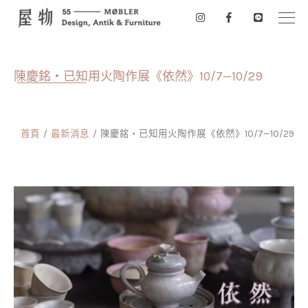
陳慶銘・已知用火陶作展《依然》10/7—10/29
首頁
最新消息
陳慶銘・已知用火陶作展《依然》10/7—10/29