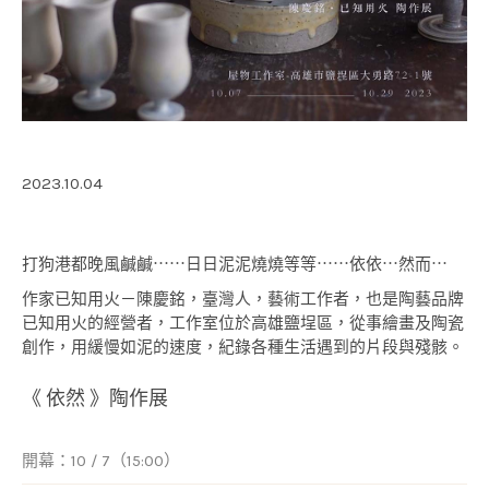
2023.10.04
打狗港都晚風鹹鹹⋯⋯日日泥泥燒燒等等⋯⋯依依⋯然而⋯
作家已知用火－陳慶銘，臺灣⼈，藝術⼯作者，也是陶藝品牌
已知⽤火的經營者，⼯作室位於高雄鹽埕區，從事繪畫及陶瓷
創作，⽤緩慢如泥的速度，紀錄各種⽣活遇到的片段與殘骸。
《 依然 》陶作展
開幕：10 / 7（15:00）