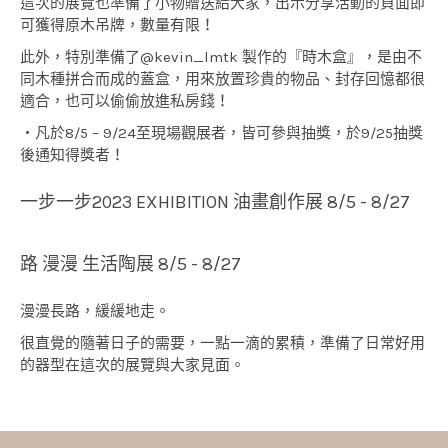
這次的展覽也準備了小物贈送給大家，出示分享活動的頁面即
可獲得原木吊牌，數量有限！
此外，特別準備了@kevin_lmtk 製作的『時木盒』，是由不
同木種拼合而成的蓋盒，用來放置珍貴的物品、封存回憶都很
適合，也可以偷偷放進私房錢！
・凡於8/5 – 9/24至現場觀展者，皆可參與抽獎，於9/25抽獎
後通知得獎者！
一步一步2023 EXHIBITION 油畫創作展 8/5 - 8/27
路 漫漫 生活陶展 8/5 - 8/27
漫漫長路，緩緩地走。
很直覺的隨著日子的需要，一點一滴的累積，準備了日常好用
的器型在這次的展覽與大家見面。