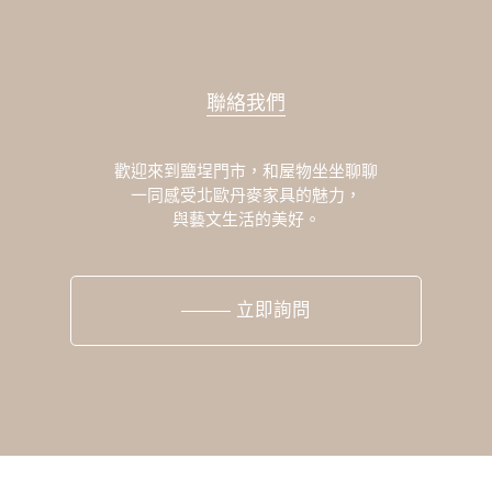
聯絡我們
歡迎來到鹽埕門市，和屋物坐坐聊聊
一同感受北歐丹麥家具的魅力，
與藝文生活的美好。
立即詢問