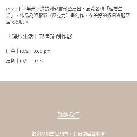
2022下半年榮幸邀請到郭書瑜至展出，展覽名稱「理想生
活」，作品為塑膠彩（壓克力）畫創作，在美好的假日歡迎至
屋物觀展。
「理想生活」郭書瑜創作展
開幕｜10/2，3:00 pm
展期｜10/1 — 11/27
聯絡我們
歡迎來到鹽埕門市，和屋物坐坐聊聊