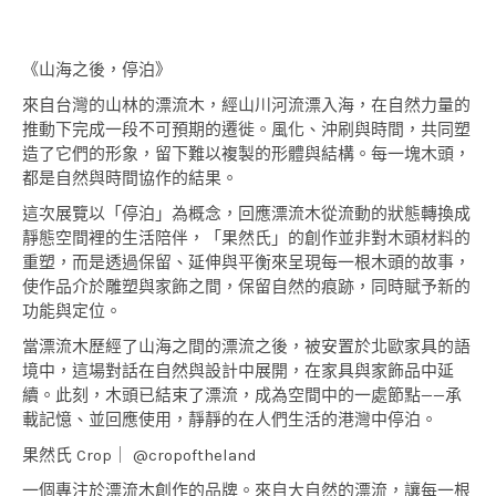
《山海之後，停泊》
來自台灣的山林的漂流木，經山川河流漂入海，在自然力量的
推動下完成一段不可預期的遷徙。風化、沖刷與時間，共同塑
造了它們的形象，留下難以複製的形體與結構。每一塊木頭，
都是自然與時間協作的結果。
這次展覽以「停泊」為概念，回應漂流木從流動的狀態轉換成
靜態空間裡的生活陪伴，「果然氏」的創作並非對木頭材料的
重塑，而是透過保留、延伸與平衡來呈現每一根木頭的故事，
使作品介於雕塑與家飾之間，保留自然的痕跡，同時賦予新的
功能與定位。
當漂流木歷經了山海之間的漂流之後，被安置於北歐家具的語
境中，這場對話在自然與設計中展開，在家具與家飾品中延
續。此刻，木頭已結束了漂流，成為空間中的一處節點——承
載記憶、並回應使用，靜靜的在人們生活的港灣中停泊。
果然氏 Crop｜ @cropoftheland
一個專注於漂流木創作的品牌。來自大自然的漂流，讓每一根