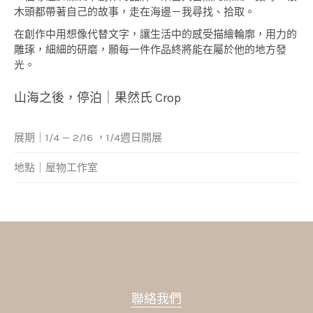
木頭都帶著自己的故事，走在海邊－我尋找、拾取。
在創作中用想像代替文字，讓生活中的感受描繪輪廓，用力的
雕琢，細細的研磨，願每一件作品終將能在屬於他的地方發
光。
山海之後，停泊｜果然氏 Crop
展期｜1/4 — 2/16 ，1/4週日開展
地點｜屋物工作室
聯絡我們