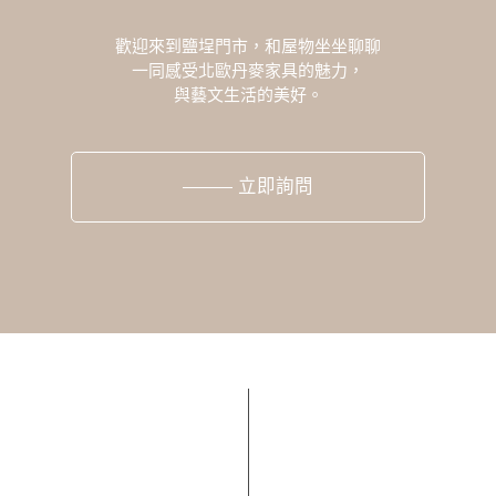
歡迎來到鹽埕門市，和屋物坐坐聊聊
一同感受北歐丹麥家具的魅力，
與藝文生活的美好。
立即詢問