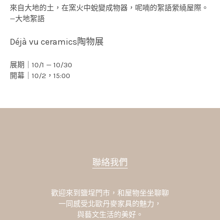
來自大地的土，在窯火中蛻變成物器，呢喃的絮語縈繞屋際。
—大地絮語
Déjà vu ceramics陶物展
展期｜10/1 — 10/30
開幕｜10/2，15:00
聯絡我們
歡迎來到鹽埕門市，和屋物坐坐聊聊
一同感受北歐丹麥家具的魅力，
與藝文生活的美好。