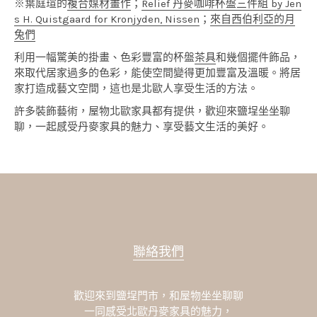
※葉庭瑄的
複合媒材畫作
；
Relief 丹麥咖啡杯盤三件組 by Jen
s H. Quistgaard for Kronjyden, Nissen
；
來自西伯利亞的月
兔們
利用一幅驚美的掛畫、色彩豐富的杯盤
茶具
和幾個擺件飾品，
來取代居家過多的色彩，能使空間變得更加豐富及溫暖。將居
家打造成藝文空間，這也是北歐人享受生活的方法。
許多裝飾藝術，屋物北歐家具都有提供，歡迎來鹽埕坐坐聊
聊，一起感受丹麥家具的魅力、享受藝文生活的美好。
聯絡我們
歡迎來到鹽埕門市，和屋物坐坐聊聊
一同感受北歐丹麥家具的魅力，