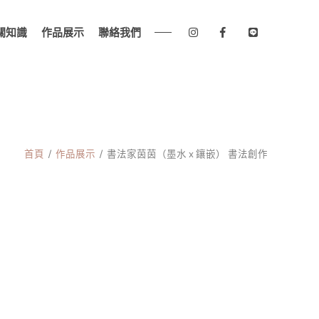
關知識
作品展示
聯絡我們
首頁
作品展示
書法家茵茵（墨水 x 鑲嵌） 書法創作