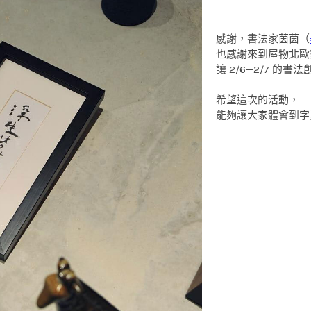
感謝，書法家茵茵（
也感謝來到屋物北歐
讓 2/6—2/7 的
希望這次的活動，
能夠讓大家體會到字