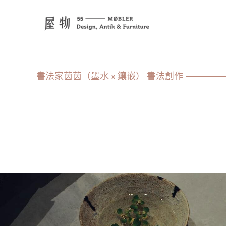
書法家茵茵（墨水 x 鑲嵌） 書法創作