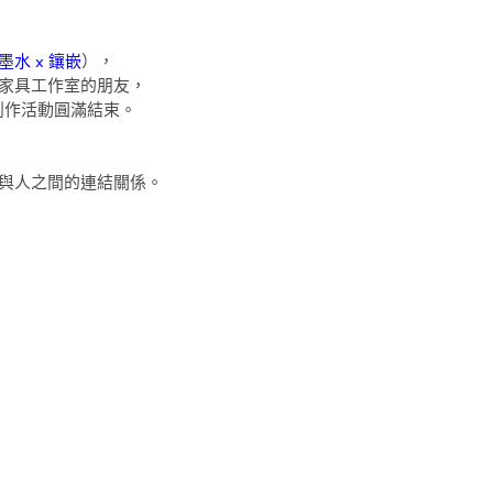
墨水 x 鑲嵌
），
家具工作室的朋友，
書法創作活動圓滿結束。
與人之間的連結關係。