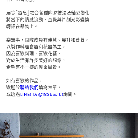
展覽⎡器息⎦融合各種陶瓷技法及釉彩變化
將當下的情感流動、直覺與片刻光影變換
轉譯在器物上。
樂無事，團隊成員有佳慧、昱升和暮暮，
以製作料理食器和花器為主，
因為喜歡料理、喜歡花藝，
對於生活有許多美好的想像，
希望有不一樣的餐桌風景。
如有喜歡的作品，
歡迎於
聯絡我們
填寫表單，
或透過
LINE(ID: @183baclb)
詢問。