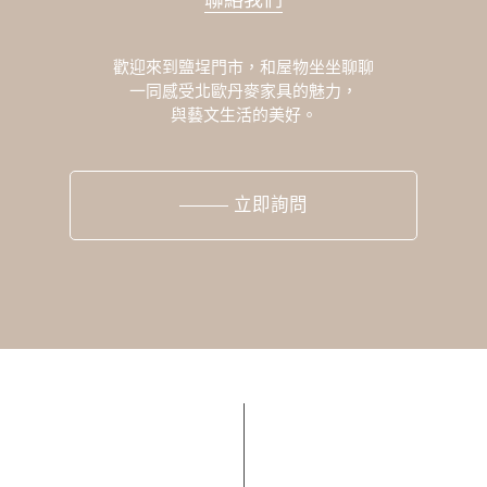
聯絡我們
歡迎來到鹽埕門市，和屋物坐坐聊聊
一同感受北歐丹麥家具的魅力，
與藝文生活的美好。
立即詢問