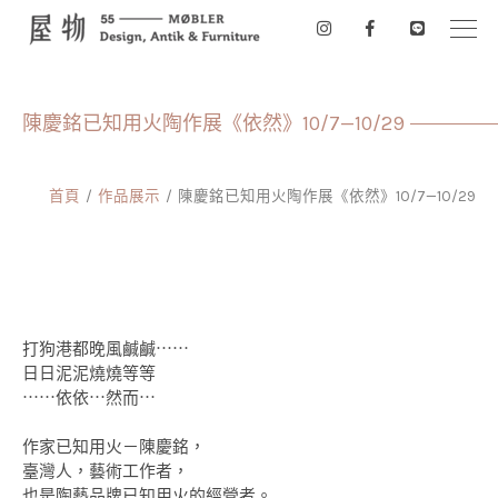
陳慶銘已知用火陶作展《依然》10/7—10/29
首頁
作品展示
陳慶銘已知用火陶作展《依然》10/7—10/29
打狗港都晚風鹹鹹⋯⋯
日日泥泥燒燒等等
⋯⋯依依⋯然而⋯
作家已知用火－陳慶銘，
臺灣⼈，藝術⼯作者，
也是陶藝品牌已知⽤火的經營者。