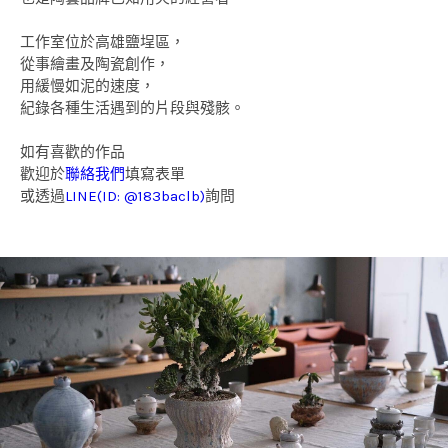
⼯作室位於高雄鹽埕區，
從事繪畫及陶瓷創作，
⽤緩慢如泥的速度，
紀錄各種⽣活遇到的片段與殘骸。
如有喜歡的作品
歡迎於
聯絡我們
填寫表單
或透過
LINE(ID: @183baclb)
詢問